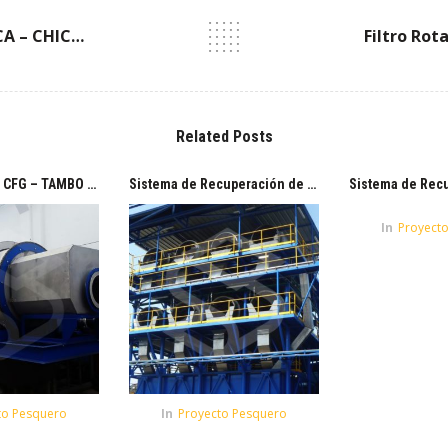
Filtro Rotativo | COPEINCA – CHICAMA
Related Posts
Filtro Rotativo | CFG – TAMBO DE MORA / Malla 0.3 mm
Sistema de Recuperación de Sólidos | COPEINCA – CHIMBOTE
In
Proyect
to Pesquero
In
Proyecto Pesquero