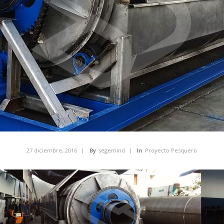
27 diciembre, 2016
By
segemind
In
Proyecto Pesquero