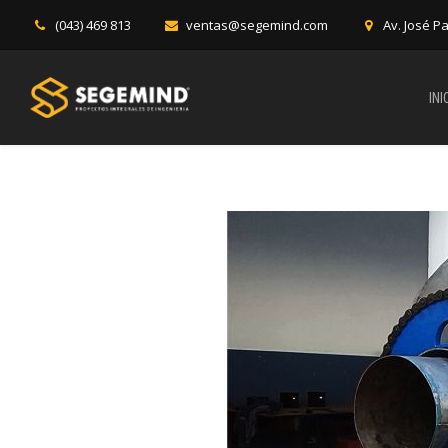
(043) 469 813
ventas@segemind.com
Av. José P
INI