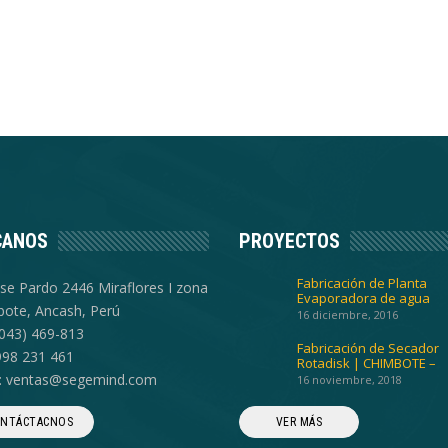
CANOS
PROYECTOS
Fabricación de Planta
ose Pardo 2446 Miraflores I zona
Evaporadora de agua
ote, Ancash, Perú
16 diciembre, 2016
 (043) 469-813
Fabricación de Secador
 998 231 461
Rotadisk | CHIMBOTE –
OCEANO INDUSTRIAL
l: ventas@segemind.com
16 noviembre, 2018
NTÁCTACNOS
VER MÁS