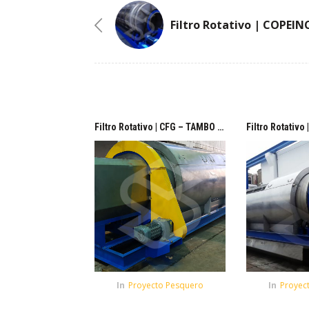
Filtro Rotativo | CFG – TAMBO DE MORA / Malla 0.5 mm
In
Proyecto Pesquero
In
Proyec