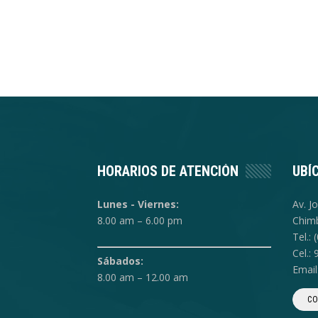
HORARIOS DE ATENCIÓN
UBÍ
Lunes - Viernes:
Av. J
8.00 am – 6.00 pm
Chimb
Tel.:
Cel.:
Sábados:
Emai
8.00 am – 12.00 am
CO