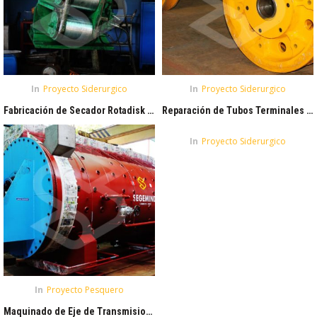
In
Proyecto Siderurgico
In
Proyecto Siderurgico
Fabricación de Secador Rotadisk | CHIMBOTE – OCEANO INDUSTRIAL
Reparación de Tubos Terminales | SIDER PERÚ
In
Proyecto Siderurgico
In
Proyecto Pesquero
Maquinado de Eje de Transmision | SIDER PERÚ