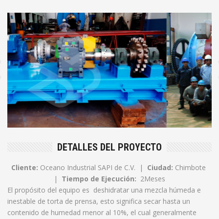
DETALLES DEL PROYECTO
Cliente:
Oceano Industrial SAPI de C.V. |
Ciudad:
Chimbote
|
Tiempo de Ejecución:
2Meses
El propósito del equipo es deshidratar una mezcla húmeda e
inestable de torta de prensa, esto significa secar hasta un
contenido de humedad menor al 10%, el cual generalmente